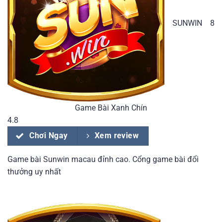
SUNWIN
8
Game Bài Xanh Chín
4.8
Chơi Ngay
Xem review
Game bài Sunwin macau đỉnh cao. Cổng game bài đổi
thưởng uy nhất