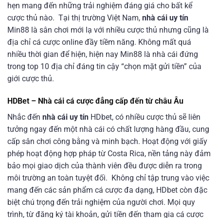
hẹn mang đến những trải nghiệm đáng giá cho bất kể
cược thủ nào.
Tại thị trường Việt Nam,
nhà cái uy tín
Min88 là sân chơi mới lạ với nhiều cược thủ nhưng cũng là
địa chỉ cá cược online đầy tiềm năng. Không mất quá
nhiều thời gian để hiện, hiện nay Min88 là nhà cái đứng
trong top 10 địa chỉ đáng tin cậy “chọn mặt gửi tiền” của
giới cược thủ.
HDBet – Nhà cái cá cược đẳng cấp đến từ châu Âu
Nhắc đến
nhà cái uy tín
HDbet, có nhiều cược thủ sẽ liên
tưởng ngay đến một nhà cái có chất lượng hàng đầu, cung
cấp sân chơi công bằng và minh bạch. Hoạt động với giấy
phép hoạt động hợp pháp từ Costa Rica, nền tảng này đảm
bảo mọi giao dịch của thành viên đều được diễn ra trong
môi trường an toàn tuyệt đối.
Không chỉ tập trung vào việc
mang đến các sản phẩm cá cược đa dạng, HDbet còn đặc
biệt chú trọng đến trải nghiệm của người chơi. Mọi quy
trình, từ đăng ký tài khoản, gửi tiền đến tham gia cá cược