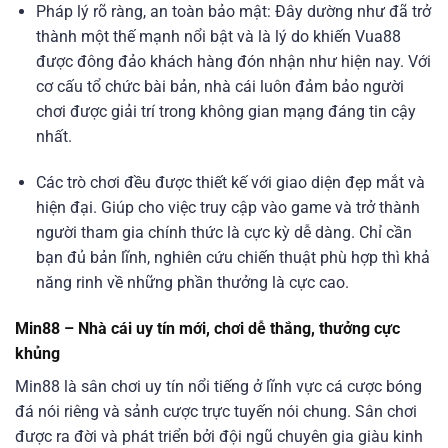
Pháp lý rõ ràng, an toàn bảo mật: Đây dường như đã trở
thành một thế mạnh nổi bật và là lý do khiến Vua88
được đông đảo khách hàng đón nhận như hiện nay. Với
cơ cấu tổ chức bài bản, nhà cái luôn đảm bảo người
chơi được giải trí trong không gian mạng đáng tin cậy
nhất.
Các trò chơi đều được thiết kế với giao diện đẹp mắt và
hiện đại. Giúp cho việc truy cập vào game và trở thành
người tham gia chính thức là cực kỳ dễ dàng. Chỉ cần
bạn đủ bản lĩnh, nghiên cứu chiến thuật phù hợp thì khả
năng rinh về những phần thưởng là cực cao.
Min88 – Nhà cái uy tín mới, chơi dễ thắng, thưởng cực
khủng
Min88 là sân chơi uy tín nổi tiếng ở lĩnh vực cá cược bóng
đá nói riêng và sảnh cược trực tuyến nói chung. Sân chơi
được ra đời và phát triển bởi đội ngũ chuyên gia giàu kinh