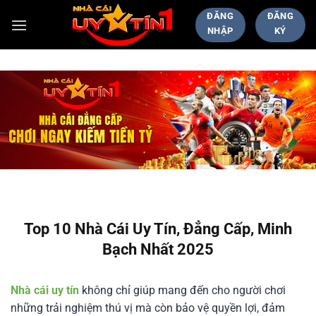
Bỏ
ĐĂNG
ĐĂNG
qua
NHẬP
KÝ
nội
dung
Top 10 Nhà Cái Uy Tín, Đẳng Cấp, Minh
Bạch Nhất 2025
Nhà cái uy tín
không chỉ giúp mang đến cho người chơi
những trải nghiệm thú vị mà còn bảo vệ quyền lợi, đảm