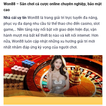
Won88 – Sân chơi cá cược online chuyên nghiệp, bảo mật
cao
Nhà cái uy tín
Won88 là trang giải trí trực tuyến đa năng,
phục vụ đa dạng nhu cầu từ thể thao cho đến casino, slot
game,… Nền tảng này nổi bật với giao diện hiện đại, vận
hành mượt mà bất kể thiết bị nào và kết nối internet. Hơn
nữa, Won88 luôn cập nhật những xu hướng giải trí mới
nhất nhằm đáp ứng kỳ vọng của người chơi.