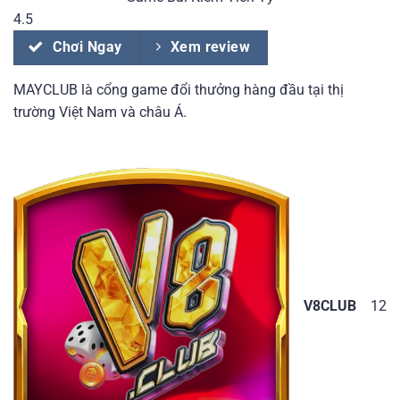
4.5
Chơi Ngay
Xem review
MAYCLUB là cổng game đổi thưởng hàng đầu tại thị
trường Việt Nam và châu Á.
V8CLUB
12