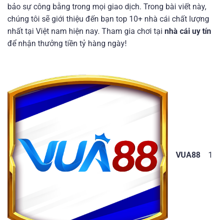
bảo sự công bằng trong mọi giao dịch. Trong bài viết này,
chúng tôi sẽ giới thiệu đến bạn top 10+ nhà cái chất lượng
nhất tại Việt nam hiện nay. Tham gia chơi tại
nhà cái uy tín
để nhận thưởng tiền tỷ hàng ngày!
VUA88
1