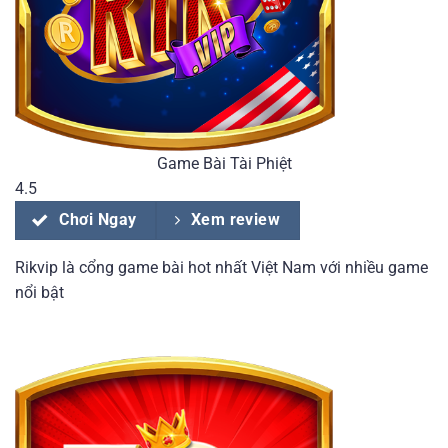
Game Bài Tài Phiệt
4.5
Chơi Ngay
Xem review
Rikvip là cổng game bài hot nhất Việt Nam với nhiều game
nổi bật