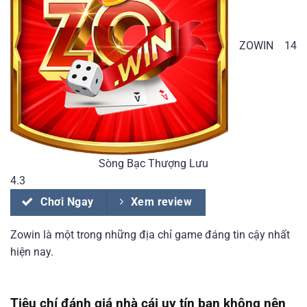
ZOWIN
14
Sòng Bạc Thượng Lưu
4.3
Chơi Ngay
Xem review
Zowin là một trong những địa chỉ game đáng tin cậy nhất
hiện nay.
Tiêu chí đánh giá nhà cái uy tín bạn không nên