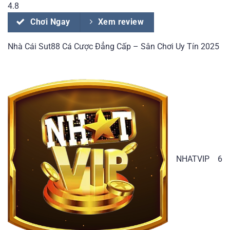
4.8
Chơi Ngay
Xem review
Nhà Cái Sut88 Cá Cược Đẳng Cấp – Sân Chơi Uy Tín 2025
NHATVIP
6