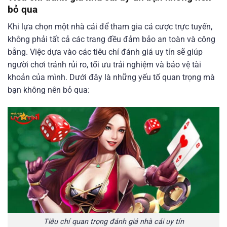
bỏ qua
Khi lựa chọn một nhà cái để tham gia cá cược trực tuyến,
không phải tất cả các trang đều đảm bảo an toàn và công
bằng. Việc dựa vào các tiêu chí đánh giá uy tín sẽ giúp
người chơi tránh rủi ro, tối ưu trải nghiệm và bảo vệ tài
khoản của mình. Dưới đây là những yếu tố quan trọng mà
bạn không nên bỏ qua:
Tiêu chí quan trọng đánh giá nhà cái uy tín